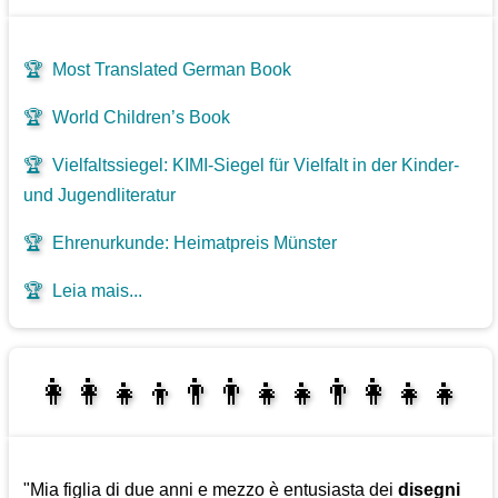
🏆
Most Translated German Book
🏆
World Children’s Book
🏆
Vielfaltssiegel: KIMI-Siegel für Vielfalt in der Kinder-
und Jugendliteratur
🏆
Ehrenurkunde: Heimatpreis Münster
🏆
Leia mais...
👩‍👩‍👧‍👦👨‍👨‍👧‍👧👨‍👩‍👧‍👧
👩‍👧‍👦👨‍👩‍👧‍👧
"Mia figlia di due anni e mezzo è entusiasta dei
disegni