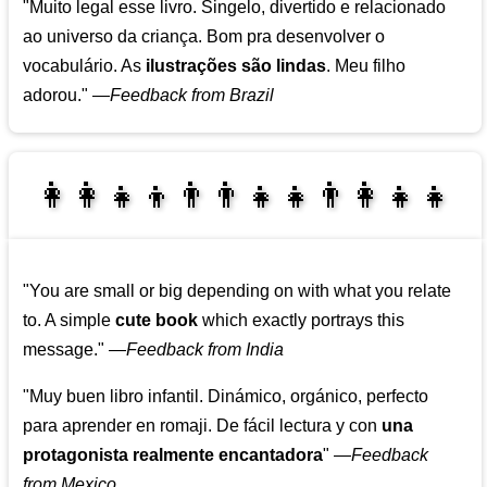
"Muito legal esse livro. Singelo, divertido e relacionado
ao universo da criança. Bom pra desenvolver o
vocabulário. As
ilustrações são lindas
. Meu filho
adorou."
—
Feedback from Brazil
👩‍👩‍👧‍👦👨‍👨‍👧‍👧👨‍👩‍👧‍👧
👩‍👩‍👧‍👧👨‍👩‍👧‍👧
"You are small or big depending on with what you relate
to. A simple
cute book
which exactly portrays this
message."
—
Feedback from India
"Muy buen libro infantil. Dinámico, orgánico, perfecto
para aprender en romaji. De fácil lectura y con
una
protagonista realmente encantadora
"
—
Feedback
from Mexico