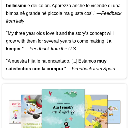
bellissimi
e dei colori. Apprezza anche le vicende di una
bimba nè grande nè piccola ma giusta così."
—
Feedback
from Italy
"My three year olds love it and the story’s concept will
grow with them for several years to come making it
a
keeper
."
—
Feedback from the U.S.
"A nuestra hija le ha encantado. [...] Estamos
muy
satisfechos con la compra
."
—
Feedback from Spain