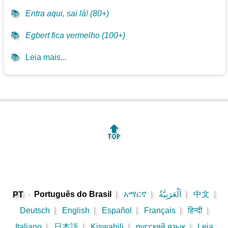
📚
Entra aqui, sai lá! (80+)
📚
Egbert fica vermelho (100+)
📚
Leia mais...
🔝
-
Português do Brasil
|
አማርኛ
|
اَلْعَرَبِيَّةُ
|
中文
|
PT
Deutsch
|
English
|
Español
|
Français
|
हिन्दी
|
Italiano
|
日本語
|
Kiswahili
|
русский язык
|
Leia