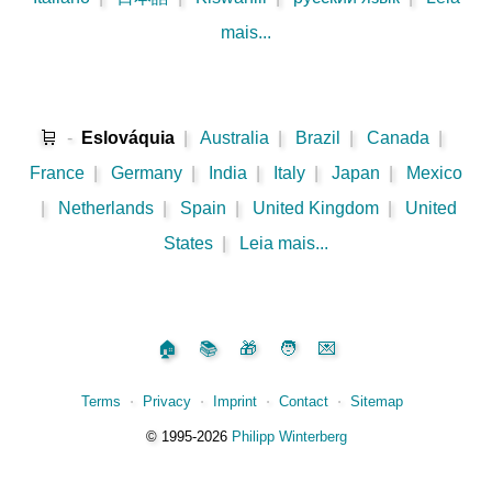
mais...
🛒
-
Eslováquia
|
Australia
|
Brazil
|
Canada
|
France
|
Germany
|
India
|
Italy
|
Japan
|
Mexico
|
Netherlands
|
Spain
|
United Kingdom
|
United
States
|
Leia mais...
🏠
📚
🎁
🧑
💌
Terms
⋅
Privacy
⋅
Imprint
⋅
Contact
⋅
Sitemap
©️
1995‑2026
Philipp Winterberg