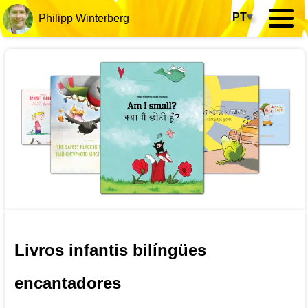
PT
▾
Philipp Winterberg
Livros infantis bilíngües
encantadores