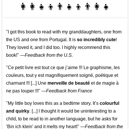
👩‍👩‍👧‍👦👨‍👧‍👦👨‍👩‍👧
👩‍👩‍👧‍👧👨‍👩‍👧‍👧
"I got this book to read with my granddaughters, one from
the US and one from Portugal. It is
so incredibly cute
!
They loved it, and I did too. I highly recommend this
book!"
—
Feedback from the U.S.
"Ce petit livre est tout ce que j’aime !!! Le graphisme, les
couleurs, tout y est magnifiquement soigné, poétique et
charmant !!! [...] Une
merveille de beauté
et de magie à
ne pas louper !!!"
—
Feedback from France
"My little boy loves this as a bedtime story. It’s
colourful
and quirky
. [...] I thought it would be uninteresting to a
child, to be read to in another language, but he asks for
’
Bin ich klein
’ and it melts my heart!"
—
Feedback from the