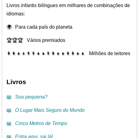
Livros infantis bilíngues em milhares de combinações de
idiomas:
🌍
Para cada país do planeta
🏆🏆🏆
Vários premiados
👩‍👩‍👧‍👦👨‍👨‍👧‍👧👨‍👩‍👧‍👧👩‍👩‍👧‍👧
Milhões de leitores
Livros
📖
Sou pequena?
📖
O Lugar Mais Seguro do Mundo
📖
Cinco Metros de Tempo
📖
Entra aqui, sai lá!