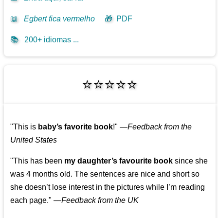
📖
Egbert fica vermelho
🎁
PDF
📚
200+ idiomas ...
⭐⭐⭐⭐⭐
"This is
baby’s favorite book
!"
—
Feedback from the
United States
"This has been
my daughter’s favourite book
since she
was 4 months old. The sentences are nice and short so
she doesn’t lose interest in the pictures while I’m reading
each page."
—
Feedback from the UK