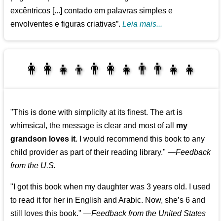
excêntricos [...] contado em palavras simples e
envolventes e figuras criativas”.
Leia mais...
👩‍👩‍👧‍👦👨‍👩‍👧👨‍👨‍👧‍👧
👨‍👧‍👦👩‍👩‍👧‍👧
"This is done with simplicity at its finest. The art is
whimsical, the message is clear and most of all
my
grandson loves it
. I would recommend this book to any
child provider as part of their reading library."
—
Feedback
from the U.S.
"I got this book when my daughter was 3 years old. I used
to read it for her in English and Arabic. Now, she’s 6 and
still loves this book."
—
Feedback from the United States