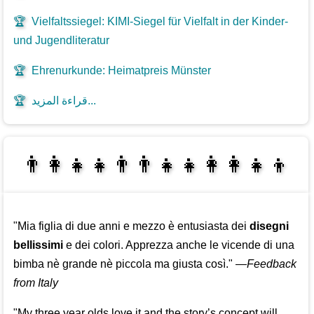
🏆
Vielfaltssiegel: KIMI-Siegel für Vielfalt in der Kinder-
und Jugendliteratur
🏆
Ehrenurkunde: Heimatpreis Münster
قراءة المزيد...
🏆
👩‍👩‍👧‍👦👨‍👨‍👧‍👧👨‍👩‍👧‍👧
👩‍👧‍👦👨‍👩‍👧‍👧
"Mia figlia di due anni e mezzo è entusiasta dei
disegni
bellissimi
e dei colori. Apprezza anche le vicende di una
bimba nè grande nè piccola ma giusta così."
—
Feedback
from Italy
"My three year olds love it and the story’s concept will