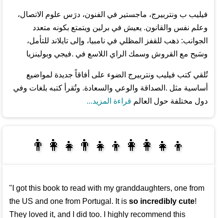
فيليب ب ونتربيرج، ماجستير في الفنون، درَس علوم الاتصال،
وعلم نفس والقانون. يعيش في برلين ويتمتع بكونه متعدد
الجوانب: ذهب للقفز المظلي في نامبيا، وإلى تايلاند للتأمل،
وسَبح مع القروش وسمك الراي اللاسع في .فيجي وبولينزيا
تُلقي كتب فيليب ونتربيرج الضوء على أفاقاً جديدة لمواضيع
أساسية مثل .الصداقة والوعي والسعادة. وتُقرأ كتبه بلغات وفي
دول مختلفة حول العالم
قراءة المزيد...
👩‍👩‍👧‍👦👨‍👧‍👦👨‍👩‍👧
👩‍👩‍👧‍👧👨‍👩‍👧‍👧
"I got this book to read with my granddaughters, one from
the US and one from Portugal. It is
so incredibly cute
!
They loved it, and I did too. I highly recommend this