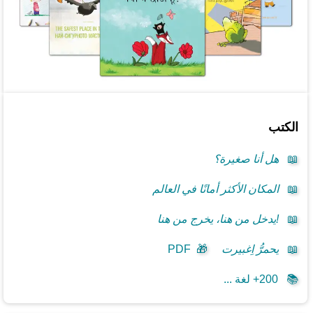
الكتب
📖
هل أنا صغيرة؟
📖
المكان الأكثر أمانًا في العالم
📖
!يدخل من هنا، يخرج من هنا
📖
يحمرُّ اِغبيرت
🎁
PDF
📚
200+ لغة ...