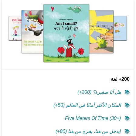
200+ لغة
📚
هل أنا صغيرة؟ (200+)
📚
المكان الأكثر أمانًا في العالم (50+)
Five Meters Of Time (30+)
📚
📚
!يدخل من هنا، يخرج من هنا (80+)