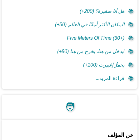
📚
هل أنا صغيرة؟ (200+)
📚
المكان الأكثر أمانًا في العالم (50+)
Five Meters Of Time (30+)
📚
📚
!يدخل من هنا، يخرج من هنا (80+)
📚
يحمرُّ اِغبيرت (100+)
📚
قراءة المزيد...
🧑
عن المؤلف