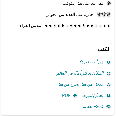
🌍
لكل بلد على هذا الكوكب
🏆🏆🏆
حائزة على العديد من الجوائز
👩‍👩‍👧‍👦👨‍👨‍👧‍👧👨‍👩‍👧‍👧👩‍👩‍👧‍👧
ملايين القراء
الكتب
📖
هل أنا صغيرة؟
📖
المكان الأكثر أمانًا في العالم
📖
!يدخل من هنا، يخرج من هنا
📖
يحمرُّ اِغبيرت
🎁
PDF
📚
200+ لغة ...