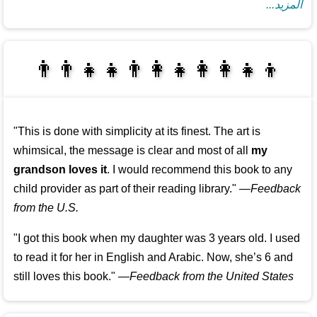
المزيد...
👩‍👩‍👧‍👦👨‍👩‍👧👨‍👨‍👧‍👧
👨‍👧‍👦👩‍👩‍👧‍👧
"This is done with simplicity at its finest. The art is
whimsical, the message is clear and most of all
my
grandson loves it
. I would recommend this book to any
child provider as part of their reading library."
—
Feedback
from the U.S.
"I got this book when my daughter was 3 years old. I used
to read it for her in English and Arabic. Now, she’s 6 and
still loves this book."
—
Feedback from the United States