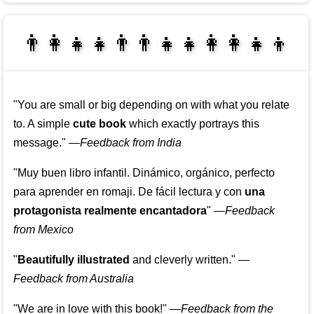
👩‍👩‍👧‍👦👨‍👨‍👧‍👧👨‍👩‍👧‍👧
👩‍👩‍👧‍👧👨‍👩‍👧‍👧
"You are small or big depending on with what you relate
to. A simple
cute book
which exactly portrays this
message."
—
Feedback from India
"Muy buen libro infantil. Dinámico, orgánico, perfecto
para aprender en romaji. De fácil lectura y con
una
protagonista realmente encantadora
"
—
Feedback
from Mexico
"
Beautifully illustrated
and cleverly written."
—
Feedback from Australia
"We are in love with this book!"
—
Feedback from the